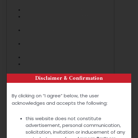
Site Oficial Da Mostbet No Brasil
Como Posso Pujar Dinheiro À Minha
Conta Mostbet?
Ofertas Para Boas Vindas Em Virtude De
Jogadores
Métodos De Pagamento No Website
Mostbet
Selecione O Esporte Desejado
Mostbet – Apostas Esportivas E
Gambling Establishment Online No Brasil
Disclaimer & Confirmation
Possuindo Bônus De R$15 000
Quais Métodos Para Pagamento São
Aceitos Na
By clicking on “I agree” below, the user
Cassino Ao Vivo
acknowledges and accepts the following:
Mostbet Casino Mostbet – A Casa
Esportiva Mais Popular Carry Out Brasil
this website does not constitute
Visão Geral Da Empresa
advertisement, personal communication,
Cadastro Por E-mail
solicitation, invitation or inducement of any
E-sports E Apostas Virtuais Na Casa De