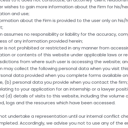
% In
er wishes to gain more information about the Firm for his/h
ation and use;
Chyba
formation about the Firm is provided to the user only on his/h
t;
ecznego
rm assumes no responsibility or liability for the accuracy, co
ness of any information provided herein;
er is not prohibited or restricted in any manner from access
ation or contents of this website under applicable laws or re
 Żeby
risdictions from where such user is accessing the website; a
rm may collect the following personal data when you visit thi
rsonal data provided when you complete forms available on 
?
e, (b) personal data you provide when you contact the firm;
, To Z
lating to your application for an internship or a lawyer posit
nd (d) details of visits to this website, including the volume o
ed, logs and the resources which have been accessed.
not undertake a representation until our internal conflict c
y Mistrz
pleted. Accordingly, we advise you not to use any of the e