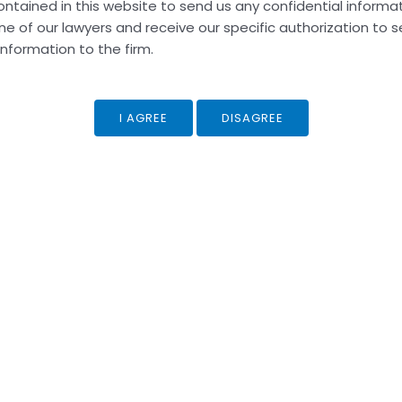
ć
ntained in this website to send us any confidential informat
chse
ne of our lawyers and receive our specific authorization to 
ady
information to the firm.
dnik Jak
atts
erwszy
 Z
 Żeby