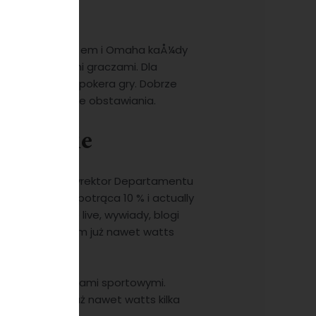
onuje Texas hold em i Omaha kaÅ¼dy
h czacie z innymi graczami. Dla
ystkich zasad pokera gry. Dobrze
iczenia dotyczące obstawiania.
cherskie
ge Sanchez, dyrektor Departamentu
utomatycznie potrąca 10 % i actually
styki, relacje live, wywiady, blogi
chunku bankowym już nawet watts
 casino
.
ygodę z . zakładami sportowymi.
ku bankowym już nawet watts kilka