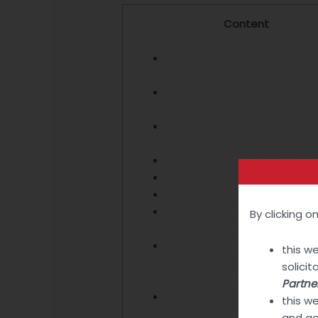
Content
Darmowe Zakłady Sportowe
Bonusy Bukmacherskie
Przykładowy Zakład Bez Ryzy
Ogranie Bukmachera
[działa] Obstawianie Under
Na Własnym Boisku W 2022
Zakłady Sportowe Z Handic
Najlepsi Polscy Bukmacherzy 
Rejestracja W Sts
Ryzyko I Konsekwencje Niele
By clicking 
Bukmacherów
Florida Panthers – Edmonton 
this w
Typy, Kursy I” “zakłady
solici
Bukmacherskie I 19 06 2024
Partne
Jak Grać Systemem
this w
Bukmacherskim?
and ac