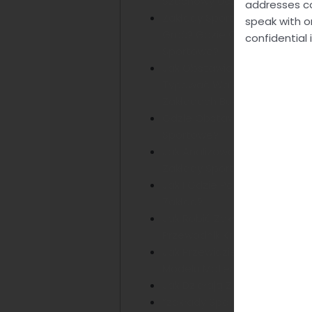
Szachowy Uczy Polaków Gra
addresses co
Zakłady Sportowe – Grunzo
speak with o
Grać? Gdzie Obstawiać Zakł
confidential 
Sportowe?
Jak Obstawiać Boks? Przewo
Typować Walki Bokserskie W
Zakładach Bukmacherskich
Gdzie Obstawiać Zakłady
Sportowe?
Jak Analizować We Typować
Zakłady Sportowe?
Jak I Gdzie Postawić Swój Pi
Zakład?
Jak Robić Zakłady W Sts?
Przewodnik Krok Po Kroku
Jak Przewidzieć Wynik Hokeja
Modelu Matematycznego?
Jak Działają Zakłady?
“zakłady Sportowe Jak Grać