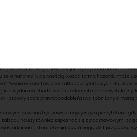
ortowe. Sugerowanie się kursami proponowanymi przez buk
de wszystkim we własne obliczenia. I to właśnie nasze umi
ku największą zaletą lub… wadą.
ianie Underdogów Na Własny
ście wszyscy bukmacherzy stacjonarni wymienieni wcześniej 
które może zadać osoba, która dopiero wchodzi w świat możliw
j, aż tidak wielkiej losowości, jak w przypadku loterii liczbo
u ze a hundred % pewnością. Każda forma hazardu może uzal
ia” “wyników i obstawiania zakładów sportowych. Bo właśnie
cia wydarzeń chodzi watts zakładach sportowych. Kursy, k
o jak liczbowy zapis prawdopodobieństwa (obniżony o marż
sobowych powinno być zawsze najwyższym priorytetem, gdy
 zakładu należy również zapoznać się z podstawowymi poję
cyjnymi kursami, które oferują dobrą nagrodę t przypadku wy