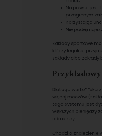
minut.
Na pewno jest to skuteczny pl
przegranym zakładzie.
Korzystając unces zakładów bu
Nie podejmujesz więc decyzji c
Zakłady sportowe mogą być obstawi
którzy legalnie przyjmują zakłady o
zakłady albo zakłady bez ryzyka.
Przykładowy Zakład 
Dlatego warto” “skorzystać z dostęp
więcej meczów (zakład pojedynczy lu
tego systemu jest dyscyplina i actu
większych pieniędzy za niewielką st
odmienny.
Chodzi o znalezienie wspomnianego va