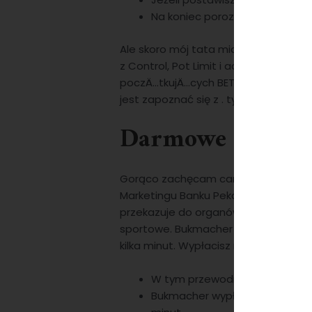
Na koniec porozmawiajmy o tym
Ale skoro mój tata miał zakład kami
z Control, Pot Limit i actually Simply
poczÄ…tkujÄ…cych BETWIN oferuje szk
jest zapoznać się z . tymi zasadami,
Darmowe Zakłady
Gorąco zachęcam carry out podjęc
Marketingu Banku Pekao S. A. W tym 
przekazuje do organów skarbowych. Naj
sportowe. Bukmacher wypłaca szybki
kilka minut. Wypłacisz możesz saldo
W tym przewodniku znajdziesz 
Bukmacher wypłaca szybkimi pr