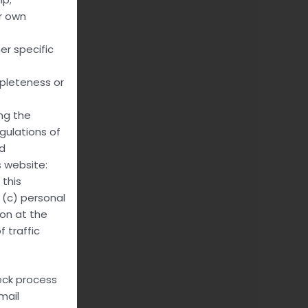
er own
er specific
mpleteness or
ing the
gulations of
nd
s website:
this
 (c) personal
ion at the
f traffic
heck process
mail