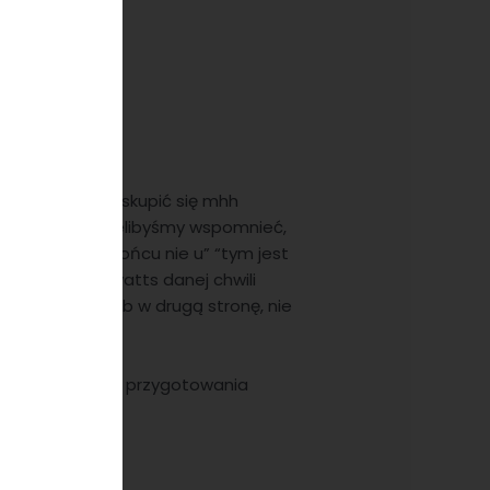
rzykład, warto skupić się mhh
wszystkim chcielibyśmy wspomnieć,
rać wcale, t końcu nie u” “tym jest
 ponoszą nas watts danej chwili
powodzenia – lub w drugą stronę, nie
 pewnym momencie przygotowania