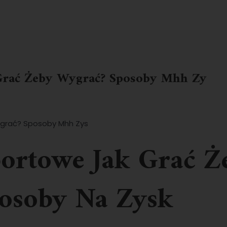
About Us
Service Areas
Publications
Careers
 Grać Żeby Wygrać? Sposoby Mhh Zy
ygrać? Sposoby Mhh Zys
portowe Jak Grać Ż
osoby Na Zysk