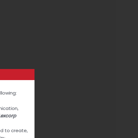
llowing:
ication,
Lexcorp
ed to create,
ip;