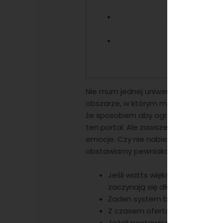
Wygrać? Sposoby No Ano So
Systemy Obstawiania Zakła
Przykłady
“zakłady Sportowe Jak Grać
Wygrać? Sposoby Na Zys
Nie mum jednej uniwersalnej strategi
obszarze, w którym masz szczególne
że sposobem aby ograć bukmachera jes
ten portal. Ale zawsze wskazane jes
emocje. Czy nie nabieramy się na ten
obstawiamy pewniaka, który wcale t
Jeśli watts większej grupie je
zaczynają się dłużyć.
Żaden system bukmacherski nie
Z czasem oferta poszerzała się u
Jeżeli postawisz stawkę, auto