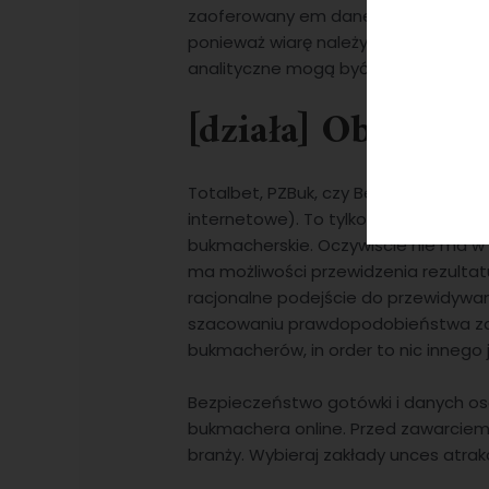
zaoferowany em dane wydarzenie sp
ponieważ wiarę należy pokładać prze
analityczne mogą być w tym przypad
[działa] Obstaw
Totalbet, PZBuk, czy Betfan (oczywi
internetowe). To tylko kilka pytań, 
bukmacherskie. Oczywiście nie ma w nie
ma możliwości przewidzenia rezultat
racjonalne podejście do przewidywan
szacowaniu prawdopodobieństwa zajś
bukmacherów, in order to nic inneg
Bezpieczeństwo gotówki i danych o
bukmachera online. Przed zawarciem
branży. Wybieraj zakłady unces atrak