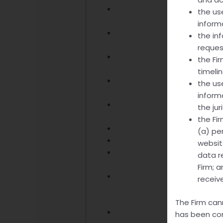
Skuteczność Em Poziomie 55
the us
Order To Dobry Wynik
inform
Sprawdzony System, Który 
the in
Zarabia Pieniądze
reques
Wskazówki Dotyczące Skut
the Fi
Obstawiania
timeli
Espn Um Polsce: Możecie Być
the us
Zszokowani
inform
“zakłady Sportowe Yak Grać
the ju
Wygrać? Sposoby Na Z
the Fi
Zakłady Sportowe Live
(a) pe
Sts – Jak Grać Żeby Wygrać
websit
Zakłady Sportowe – Jak Grać
data re
Głową!
Firm; a
W Jaki Sposób Bukmacherzy
receiv
Zarabiają Na Zakładach
Sportowych?
The Firm can
Jak Nie Teraz, To Kiedy? Młod
has been com