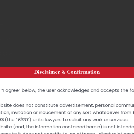
 –
ka Na
dogów
apem
Disclaimer & Confirmation
Online
galnych
on “I agree” below, the user acknowledges and accepts the fo
Oilers:
ebsite does not constitute advertisement, personal commun
tation, invitation or inducement of any sort whatsoever from
rs
(the “
Firm
”) or its lawyers to solicit any work or services;
ebsite (and, the information contained herein) is not intend
cess to it does not constitute, an attorney-client relationsh