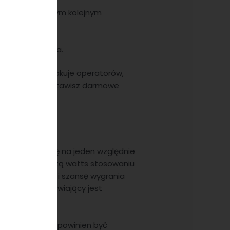
 straty po każdym kolejnym
ów.
o ruchu krupiera.
keineswegs brakuje operatorów,
sy, za które obstawisz darmowe
ia. Postaw kwotę na jeden względnie
ważniejszą rzeczą watts stosowaniu
 systemy dają Ci szansę wygrania
aż każdy obstawiający jest
ości kursu, jaki powinien być