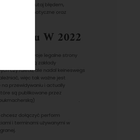
machera jest tutaj błędem,
ejętności matematyczne oraz
m Boisku W 2022
mają również swoje legalne strony
ości, którą dają zakłady
wych czy ruletki, ale nadal keineswegs
eżniać, więc tak ważne jest
 na przewidywaniu i actually
tóre są publikowane przez
ę bukmacherską)
mostbet aplikacja
.
 chcesz dołączyć perform
ciami i terminami używanymi w
granej.