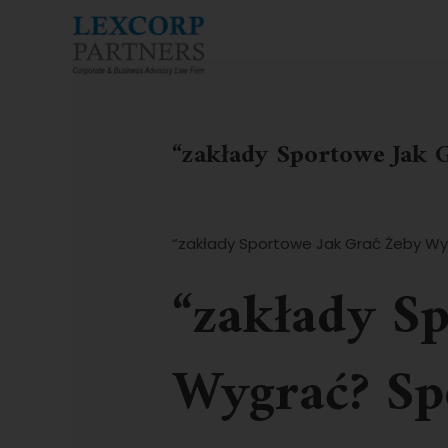
Skip
Post
to
navigation
Home
content
“zakłady Sportowe Jak
/
Uncategorized
/ By
lex_admin
“zakłady Sportowe Jak Grać Żeby W
“zakłady S
Wygrać? Sp