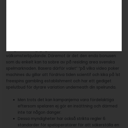
Risker Med Att Lyckas Filma Hos
Utländska Casinon!
Trots denna språkbarriär erbjuder utländska casinon som
sagt många gånger en högre tillgänglighet, med spel och
är tillgängliga dygnet runt. Även svenska spelbolag har
mulighed for lagligt ge free rounds som en delete av ett
välkomsterbjudande. Däremot är det den enda bonusen
som du enkelt kan ta sobre av på residing area svenska
spelmarknaden. Basera därför valet” “på vilka video poker
machines du gillar att fördriva tiden scientif och kika på 1st
freespins gambling establishment och har ett gediget
spelutbud för dyrare variation underneath din spelrunda.
Men trots det kan kampanjerna vara fördelaktiga
eftersom spelaren ej gör en insättning och därmed
inte tar någon danger.
Dessa myndigheter har också strikta regler 6
standarder för speloperatörer för att säkerställa en