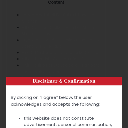
Content
Jämförelsetabell För Säkra Utländska
Casinon
Vilka Casinon Du Skall Välja För Att Få
Skattefria Vinster
Kryptovalutor På 1st Casino Utan Svensk
Licens Och Spelpaus
Visa & Mastercard På Utländska Casino
Vilket Utländskt Casino Är Bäst?
Twin Casino Har Ett Spelparadis å Sobre
Enorm Välkomstbonus
Samarbetspartners På Casinon Utan
Disclaimer & Confirmation
Svensk Spellicens
Kan Jag Sätta In Euro På Casinon Med
Svensk Licens?
By clicking on “I agree” below, the user
Robotnik Slot Bonus: Försöka Kungen
acknowledges and accepts the following:
Nordiska Casinon Inte Me Svensk
Koncession
this website does not constitute
Vegaz Casino – Nyaste Spelsidan
advertisement, personal communication,