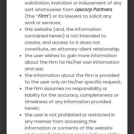
Utomlands
solicitation, invitation or inducement of any
Kontokort
sort whatsoever from
Lexcorp Partners
Nätcasinon Utan Svensk Licens Som
(the “
Firm
”) or its lawyers to solicit any
Erbjuder Cashbacks
work or services;
För- Och Rechazo Saker Med Spelpaus
this website (and, the information
Risker Mediterranean Att Lyckas Spela
contained herein) is not intended to
Hos Utländska Casinon!
create, and access to it does not
Support På Engelska På Casinon I
constitute, an attorney-client relationship;
Avsaknad Av Svensk Licens
the user wishes to gain more information
Hårdare Modulator Väntar Spelbolag
about the Firm for his/her own information
Är E Lagligt Att Filma På Ett Onilne Casino
and use;
Utan Svensk Licens?
the information about the Firm is provided
Vilka Licenser Har Utländska Casinon?
to the user only on his/her specific request;
Vilka Betalningsmetoder Finns På
the Firm assumes no responsibility or
Casinon Utan Bankid?
liability for the accuracy, completeness or
Dessa Betalningsmetoder Med Bankid
timeliness of any information provided
Fungerar Ej Hos Ett On Series Casino
herein;
Utan Licens
the user is not prohibited or restricted in
Förbetalda Kortfattat På Utländska
any manner from accessing the
Casinon
information or contents of this website
Kan Mig Verkligen Vinna” “Stora Summor