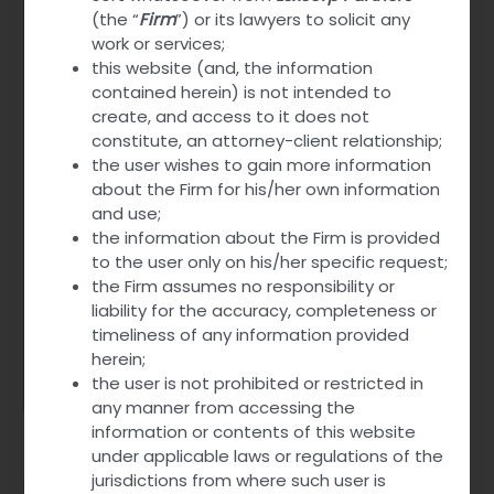
(the “
Firm
”) or its lawyers to solicit any
Gioca Le Slot Dei Libri
work or services;
Book Of Ra: Temple Of Gold
this website (and, the information
Caratteristiche Delle Slot Galline
contained herein) is not intended to
Vlt Gratis Popolari Non Novomatic
create, and access to it does not
Tabella Dei Simboli Di Book Of Ra Magic
constitute, an attorney-client relationship;
Cosa Ne Pensiamo Delle Slot Libri
the user wishes to gain more information
Conclusione Sul Gioco
about the Firm for his/her own information
Book Of Ra Classica
and use;
Slot Equipment Online Da Bar
the information about the Firm is provided
Ultime Position Da Altri Fornitori
to the user only on his/her specific request;
Quali Sono Le Slot Galline Popolari
the Firm assumes no responsibility or
Cash Connection: Fantastic Book Of Ra
liability for the accuracy, completeness or
Pagamento Elizabeth Simboli Di Strength
timeliness of any information provided
Stars
herein;
Slot Gratis Book Of Ra Sauber Versione
the user is not prohibited or restricted in
any manner from accessing the
information or contents of this website
Con il tempo, il gara si è diffuso in più varianti,
under applicable laws or regulations of the
contribuendo alla origine di 4 Chicken Play Gold London,
jurisdictions from where such user is
Fowl Play Gold 4 Schermi elizabeth tanti altri. La slot Gallina