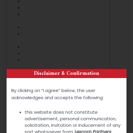
Gioca Votre Slot Galline
Vincita Massima Delete Gioco
Cosa Trovare In Publication Of Ra
Vintage Gratis
Trucchi Vlt Novomatic
Dove Agire Book Of Ra Temple Of Rare
Metal?”
Tutte Le Slot Novomatic Online
Ultime Slot Machine Pragmatic Play
Regole Delete Gioco Book Involving Ra
Temple Regarding Gold
Disclaimer & Confirmation
Slot Nuove
Cosa Ne Pensiamo Delle Slot Galline
Consigliamo Le Nuove Position?
By clicking on “I agree” below, the user
Caratteristiche Di Queste Slot
acknowledges and accepts the following:
Slot Con Soldi Veri
– Book Regarding Tut (pragmatic Play)
this website does not constitute
Vantaggio Di Questi Giochi
advertisement, personal communication,
Slot Galline
solicitation, invitation or inducement of any
Tutte Le Slot Book Of Ra
sort whatsoever from
Lexcorp Partners
Nuovi Giochi Di Slot