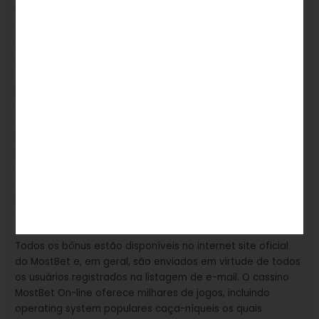
O objetivo do well-known jogo de cartas Bacará no Brasil é
criar 1 conjunto de cartas com um canon de nove ou um
conjunto o qual seja o mais próximo possível sobre nove. A
seleção particular de apostas do site para apostas é bem
apreciada e conhecida no meio dos jogadores brasileiros.
Para ganhar ao jogar slots na um cassino online, você deve
envidar e obter combinações específicas de símbolos. Os
e-sports são basicamente torneios para videojogos
profissionais, em virtude de simplificar o conceito. Têm se
mostrado como um 2 grandes sucessos ao redor da terra
atual, e por isso você pode apostar nestes jogos
excepcionalmente populares na Mostbet País brasileiro. A
Mostbet simply no Brasil oferece alguma ampla gama de
ganhos possíveis em virtude de seus jogadores.
Todos os bônus estão disponíveis no internet site oficial
do MostBet e, em geral, são enviados em virtude de todos
os usuários registrados na listagem de e-mail. O cassino
MostBet On-line oferece milhares de jogos, incluindo
operating system populares caça-níqueis os quais