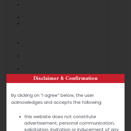
Registro No Website Estatal Mostbet
Online
Apostas Ao Vivo
Mostbet – Apostas Esportivas E Casino
On-line No Brasil Apresentando Bônus De
R$15 000
Quais Moedas Estão Disponíveis Para
Arriesgar No Mostbet?
Jogos Populares Sobre Cassino No
Mostbet
Mostbet Apostas Ao Vivo
Aceite Os Bônus Mostbet Agora
Disclaimer & Confirmation
Quais São Os Bônus E Promoções Da
Mostbet?
Como Posso Obter Os Meus” “Lucro Com
By clicking on “I agree” below, the user
A Mostbet?
acknowledges and accepts the following:
Mostbet Casino
App Zero Android
this website does not constitute
Mostbet – O Melhor Online Casino E Site
advertisement, personal communication,
Sobre” “apostas Online Do Brasil
solicitation, invitation or inducement of any