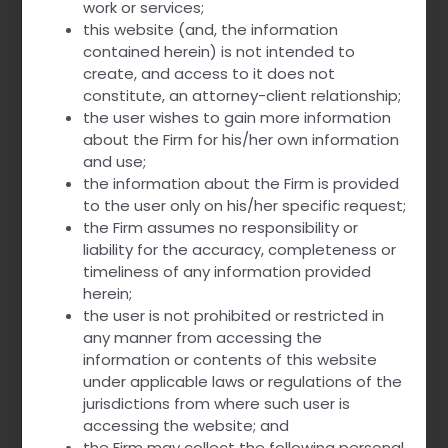
work or services;
Speed Baccarat Canlı Oyun
this website (and, the information
Oyun Cocktail Roulette
contained herein) is not intended to
bahis Şirketinin Ofisinde Bir Profil
create, and access to it does not
Kaydetme Pin Number Up Bet
constitute, an attorney-client relationship;
Pin Up’ta Oyunların Adilliğini Nasıl Kontrol
the user wishes to gain more information
Edebilirim?
about the Firm for his/her own information
Pin Up Casino’da Para Yatırma
and use;
Slot 1001 Spins
the information about the Firm is provided
Pin Up Casino Oyun Sağlayıcıları
to the user only on his/her specific request;
Pin Up’da Spor Bahisleri Nasıl Yapılır?”
the Firm assumes no responsibility or
Telefonda Ve Bilgisayarda Indirilen Pin
liability for the accuracy, completeness or
Number Up Kumarhanesi Arasındaki
timeliness of any information provided
Farklar
herein;
Doğum Günü Bonus Pin Up Betting
the user is not prohibited or restricted in
Pin Up Bahisinden Mutlu Yıllar Dilekleri
any manner from accessing the
Pin-up Sanal Casino
information or contents of this website
Pin Up Giriş Türkiye’den Oyuncular Için
under applicable laws or regulations of the
Mevcut Mu?
jurisdictions from where such user is
Pin Up Casino Kayıt İşlemi
accessing the website; and
Pin Up Çeşitli Bahis Seçenekleri Ve Spor
the Firm may collect the following personal