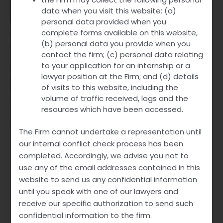
Bahisleri Sunar
data when you visit this website: (a)
personal data provided when you
complete forms available on this website,
Pin-Up sadece Türkiye’de değil, diğer Avrupa ülkelerinde de
(b) personal data you provide when you
hizmet vermektedir. Asya bölgesi, Güney ve Kuzey
contact the firm; (c) personal data relating
Amerika’dan kumarbazlar da internet sitesini ziyaret
to your application for an internship or a
edebilir. Pin-Up Casino, dünyanın dört bir yanındaki kumar
lawyer position at the Firm; and (d) details
kuruluşları için yüksek bir kalite standardı belirleyen küresel
of visits to this website, including the
bir trend haline gelmiştir. Dahası, Pin number Up Casino,
volume of traffic received, logs and the
Curacao eGaming Authority’den bir lisans almıştır, bu da sıkı
resources which have been accessed.
güvenlik ve emniyet standartlarına bağlı olduğu anlamına
gelir.
The Firm cannot undertake a representation until
our internal conflict check process has been
Resmi web sitesi Türkçe, Azerice empieza İngilizce”
completed. Accordingly, we advise you not to
“dahil olmak üzere on the lookout for dilde
mevcuttur.
use any of the email addresses contained in this
Pin Up Casino’da sadece Visa ve Mastercard banka
website to send us any confidential information
kartlarıyla para çekebilirsiniz.
until you speak with one of our lawyers and
Böyle hızlı bir kayıt için, “Kayıt” menüsündeki
receive our specific authorization to send such
“Telefonla” sekmesini seçmeniz yeterlidir.”
confidential information to the firm.
“[newline]Açılış ekranı formunda sadece bir telefon