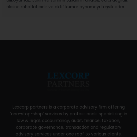
alıkoyamaz. Sakin ve samimi tasarım rahatsız edici değildir,
aksine rahatlatıcıdır ve aktif kumar oynamayı teşvik eder.
←
Previous Post
Next Post
→
Lexcorp partners is a corporate advisory firm offering
‘one-stop-shop’ services by professionals specializing in
law & legal, accountancy, audit, finance, taxation,
corporate governance, transaction and regulatory
advisory services under one roof to various clients.