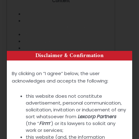
Content
Mostbet Promosyon Kodu Nedir?
Herhangi Bir Sorunuz Var Mı? – Mostbet
Ile Sosyal Medyada Bağlantı Kurun
Mostbet Online Spor Bahisleri
Mostbet Türkiye’de Yasal Mı?
Mostbet Giriş Türkiye (mostbet Casino)
Disclaimer & Confirmation
Mostbet Hesabınıza Giriş Yapın
Mostbet, Türk Oyunculara Ödeme
Yapıyor Mu?
By clicking on “I agree” below, the user
Mostbet’te Hatlar Ve Canlı Bahisler
acknowledges and accepts the following:
Mostbet Başka Hizmetler De Sunuyor
Mu?
this website does not constitute
Mostbet Website Sitesinin Dizaynı
advertisement, personal communication,
Empieza Navigasyonu
solicitation, invitation or inducement of any
Kart Oyunları
sort whatsoever from
Lexcorp Partners
Mostbet Para Yatırma Ve Çekme
(the “
Firm
”) or its lawyers to solicit any
Mostbet Kayıt Rehberi – Nasıl Üye Olunur
work or services;
Empieza Hoş Geldin Bonusu Nasıl Alınır
this website (and, the information
Mostbet’in Ios’a Kurulumu