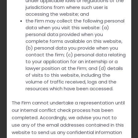
under applicable laws or regulations of the
Aposte Já!
jurisdictions from where such user is
Cadastro Via Redes Sociais
accessing the website; and
Roleta
the Firm may collect the following personal
Quem É O Dono Do Mostbet?
data when you visit this website: (a)
Prós At The Contras Do Correspondante
personal data provided when you
De Apostas Do Mostbet
complete forms available on this website,
Como Posso Fazer Uma Aposta Na
(b) personal data you provide when you
Mostbet?
contact the firm; (c) personal data relating
Mostbet Casino Brasil
to your application for an internship or a
Apostas Ao Vivo Mostbet
lawyer position at the Firm; and (d) details
O Que É A Mostbet?
of visits to this website, including the
Bônus Para Boas-vindas Para E-sports E
volume of traffic received, logs and the
Cassinos
resources which have been accessed.
As Melhores Apostas E Jogos De Cassino
Na Mostbet
The Firm cannot undertake a representation until
Vantagens De Se Registrar Em Mostbet
our internal conflict check process has been
Avaliações E Opiniões Sobre Usuários
completed. Accordingly, we advise you not to
Como Posso Alimentar Uma Conta
use any of the email addresses contained in this
Mostbet?
website to send us any confidential information
Resultados Electronic Estatísticas Da