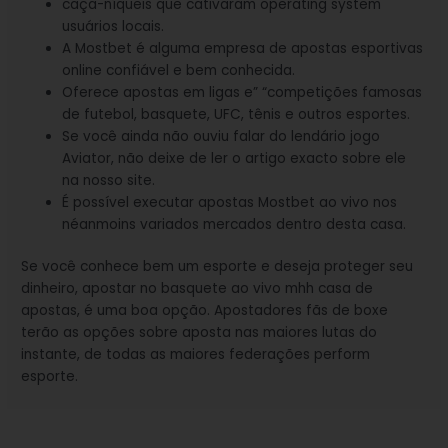
caça-níqueis que cativaram operating system
usuários locais.
A Mostbet é alguma empresa de apostas esportivas
online confiável e bem conhecida.
Oferece apostas em ligas e” “competições famosas
de futebol, basquete, UFC, tênis e outros esportes.
Se você ainda não ouviu falar do lendário jogo
Aviator, não deixe de ler o artigo exacto sobre ele
na nosso site.
É possível executar apostas Mostbet ao vivo nos
néanmoins variados mercados dentro desta casa.
Se você conhece bem um esporte e deseja proteger seu
dinheiro, apostar no basquete ao vivo mhh casa de
apostas, é uma boa opção. Apostadores fãs de boxe
terão as opções sobre aposta nas maiores lutas do
instante, de todas as maiores federações perform
esporte.
←
Previous Post
Next Post
→