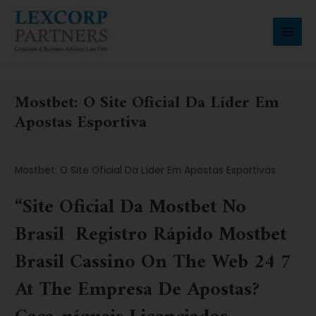
Skip
Post
MAI
to
navigation
MEN
content
Mostbet: O Site Oficial Da Líder Em
Apostas Esportiva
/
Uncategorized
/ By
lex_admin
Mostbet: O Site Oficial Da Líder Em Apostas Esportivas
“Site Oficial Da Mostbet No
Brasil ️ Registro Rápido Mostbet
Brasil Cassino On The Web 24 7
At The Empresa De Apostas?