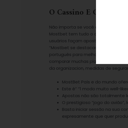
O Cassino E Casa De A
Não importa se você é fã de esportes
Mostbet tem tudo o que você necess
usuários façam apostas no ano de p
“Mostbet se destacasse em nosso pa
português para melhorar cependant a
comparar muchas plataformas de apo
da organizacion, medidas de seguran
MostBet País e do mundo ofere
Este é” “1 modo muito well-lik
Apostas não são totalmente le
O prestigioso “jogo do avião”
Basta iniciar sessão na sua co
expresamente que quer produz