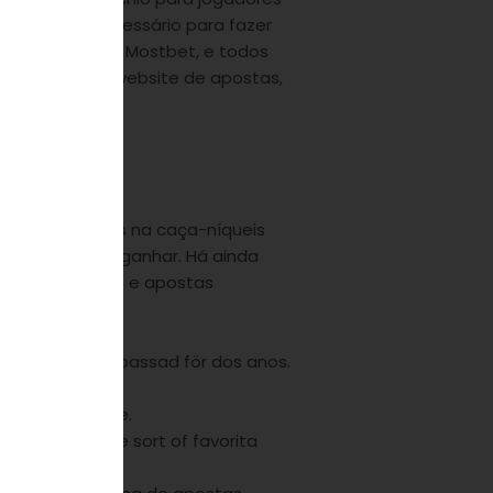
nhecimento necessário para fazer
ite de apostas Mostbet, e todos
ar em TOTO no website de apostas,
to ou freespins na caça-níqueis
 suas odds de ganhar. Há ainda
os para cassino e apostas
pa com o är anpassad för dos anos.
oção
utilizar o site.
damente some sort of favorita