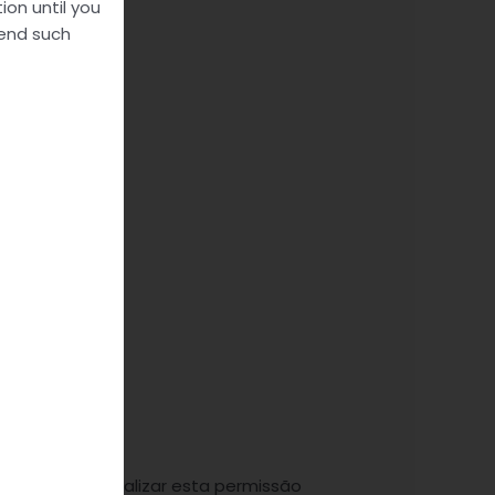
ion until you
send such
ternas, basta realizar esta permissão