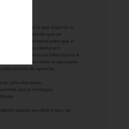
ais específicos, lo que eSports, a
 ao vivo, permitindo que os
nguas foi fundamental para que a”
plo, suporte ao cliente em
as. É sempre uma boa idéia buscar e
m atender fatores como a reputação
ma plataforma de apostas.
trar, uma das quais
a partida que já começou.
íticas.
izabeth depois escolher o tipo de