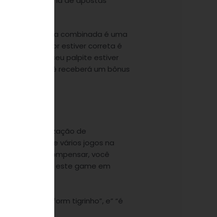
ce uma plataforma de apostas
sado. Uma aposta combinada é uma
re cada jogador estiver correta é
uicioso se o seu palpite estiver
io da semana você receberá um bônus
 quanto a realização de
ntecimentos de vários jogos na
ogo, e ze isso compensar, você
parecem apreciar este game em
moso “jogo perform tigrinho”, e” “é