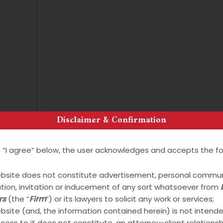
posta
s
r Sobre
Com
Disclaimer & Confirmation
nus
?
on “I agree” below, the user acknowledges and accepts the fo
 No
ebsite does not constitute advertisement, personal commun
l
tation, invitation or inducement of any sort whatsoever from
rs
(the “
Firm
”) or its lawyers to solicit any work or services;
 A
ebsite (and, the information contained herein) is not intend
cess to it does not constitute, an attorney-client relationsh