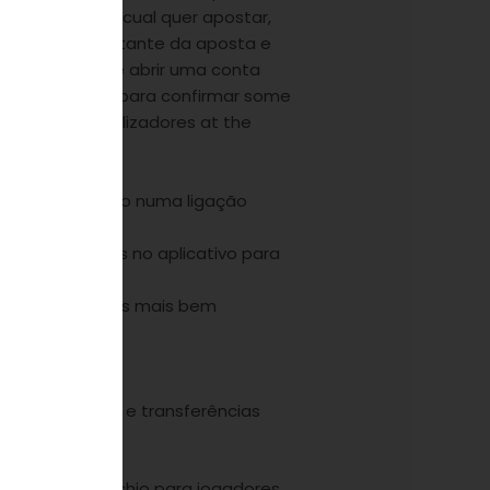
u evento em la cual quer apostar,
introduza o montante da aposta e
possibilidade de abrir uma conta
 as instruções para confirmar some
gurança dos utilizadores at the
originarse sessão numa ligação
do site systems no aplicativo para
ra fazer apostas mais bem
s.
to, e-wallets e transferências
s ocasiões parecchio para jogadores