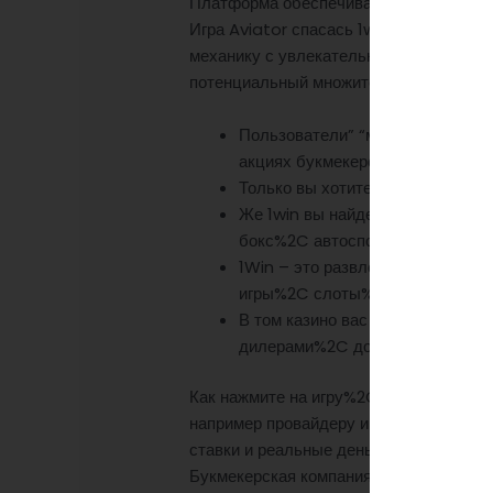
Платформа обеспечивает свежий игрово
Игра Aviator спасась 1win является св
механику с увлекательным чувством ри
потенциальный множитель увеличивает
Пользователи” “могут совершать
акциях букмекерской конторы.
Только вы хотите получилось св
Же 1win вы найдем множество 
бокс%2C автоспорт а другие вид
1Win – это развлекательная пла
игры%2C слоты%2C покер%2C онл
В том казино вас ждем яркие и
дилерами%2C доступные а виртуа
Как нажмите на игру%2C которая прив
например провайдеру игр. Немногие и
ставки и реальные деньги. Исключени
Букмекерская компания 1win мутуара с