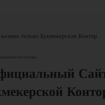
About Us
Service Areas
Publications
Careers
казино только Букмекерская Контор
Букмекерская Контора
фициальный Сайт
кмекерской Конт