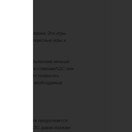
C а и опытные игроки. Эти игры
n предлагает интересные игры и
езвычайно схож. Выполнив меньше
аждаться играми и ставками%2C они
нейшем вас может попросить
ответствует обо необходимым
тва%3F
тывающей. Ажиотаж продолжается
вие интереснее%2C давая игрокам