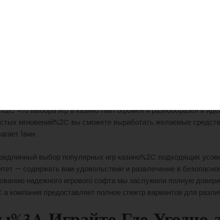
грыши. Они тщательно созданы%2C этого обогатить вашу игру%2
х выигрышей.
й сайт 1win доступен через нас ресурс.
дом вопросами%2C помогающими игрокам оценить зависимость о
мощью в случае необходимости.
урса%2C то для возобновления работой сайта вам необходимо п
такие как покер%2C рулетка%2C блэкджек%2C баккара%2C а т
еи%2C бинго и кено.
2C что выбора игр в казино 1win огромен и разнообразен и ид
стых мгновений%2C вы сможете выработать желаемые средства
гает 1вин.
предлинный выбор популярных игр казино%2C подходящих усов
итет — содержать вам удовольствие и развлечение в безопасного
ованию надежного игрового софта мы заслужили полную доверие
C а компания предоставляет полное спектр вариантов для разли