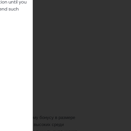
ion until you
send such
му приветственному бонусу в размере
 одним из более высоких среди