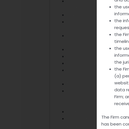
In Login%3A мой Путь К огро
the us
Играм
inform
Apk 1win как Скачать На Andr
the in
Пополнение Счета И Размеще
reques
Первой Ставки
the Fi
Варианты Оплаты в Онлайн-к
timeli
1win
the us
In Казино Онлайн
inform
Методы Депозита В Бк 1win
the ju
Привлекательные Бонусы И А
the Fi
Воспользуйтесь 500% Бонусо
(a) pe
1win
websit
Мобильное Приложение Бк
data re
официальным Сайт Казино тол
Firm; a
1win%3A Онлайн Игры И Став
receiv
Спорт
как Активировать Бонус 1win%
The Firm can
Игровые Автоматы ото 1win%
has been com
Играйте и Новые Слоты!