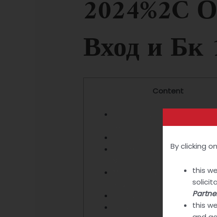
2024%2C О
Вход и Бк
Content
Бесперебойный Доступ С Зер
1win
большой Выбор Игровых Авто
By clicking 
Почему Казино 1win Не Позво
меня Вывести Средства%3F
this w
Мобильные Игры%3A Играйте 
solici
Угодно же Когда Угодно
Partne
In Официальный Сайт
this w
Бонусная Политика Компании
and ac