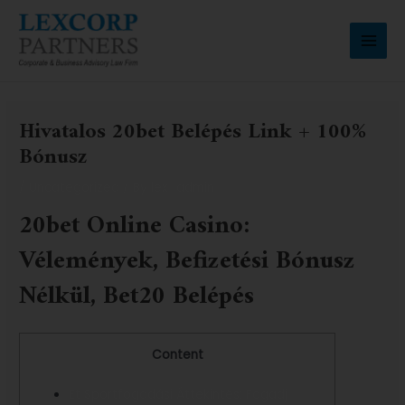
Skip
Post
MAI
to
navigation
MEN
content
Hivatalos 20bet Belépés Link + 100%
Bónusz
/
Uncategorized
/ By
lex_admin
20bet Online Casino:
Vélemények, Befizetési Bónusz
Nélkül, Bet20 Belépés
Content
Et Sportfogadási Áttekintés: Fogadj