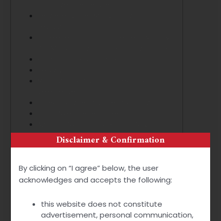
Több Ezer Eseményre
Részletes 20bet Magyarország
Felülvizsgálat
Et Belépés Instructions Elérhető A Thirty
Bet Magyarország Játékosai Számára?
Kaszinó Játék Választék
Exkluzív Sportfogadási Oddsok
Miről Szólnak A Valódi Játékosok
Véleményei
Játék Útközben A 20bet Alkalmazással
Top 5 Nyerőgépes Játék
Azonnali Nyeremények (más Néven
Gyors Játékok)
Disclaimer & Confirmation
Cashback Bónusz
Et Sportfogadás Előrejelzés Funkció
By clicking on “I agree” below, the user
Minden Népszerű Kaszinó Játék Egy
Helyen
acknowledges and accepts the following:
Asztali Játékok
Kaszinó- És Céges Adatok
this website does not constitute
Sportfogadási Lehetőségek
advertisement, personal communication,