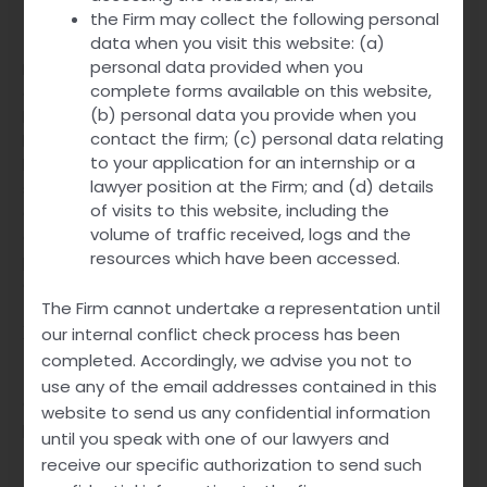
the Firm may collect the following personal
techniques.
data when you visit this website: (a)
personal data provided when you
Ensuite, les meilleures plateformes offrent des bonus
complete forms available on this website,
attractifs et des promotions spéciales pour les joueurs de
(b) personal data you provide when you
blackjack. Ces incitations peuvent inclure des bonus de
contact the firm; (c) personal data relating
bienvenue, des offres de cashback, et des tournois de
to your application for an internship or a
blackjack exclusifs. Par ailleurs, la sécurité et la fiabilité
lawyer position at the Firm; and (d) details
sont d’une importance capitale. Un casino en ligne doit
of visits to this website, including the
être régulé par une autorité respectée, avoir des licences
volume of traffic received, logs and the
en règle et utiliser des technologies de cryptage avancées
resources which have been accessed.
pour garantir la sécurité des transactions des joueurs et la
confidentialité de leurs informations personnelles
français
.
The Firm cannot undertake a representation until
Les Principaux Critères pour Choisir un Casino
our internal conflict check process has been
en Ligne
completed. Accordingly, we advise you not to
use any of the email addresses contained in this
Choisir le bon casino en ligne demande une attention
website to send us any confidential information
particulière à plusieurs critères clés :
until you speak with one of our lawyers and
receive our specific authorization to send such
Sécurité :
Assurez-vous que le casino est approuvé