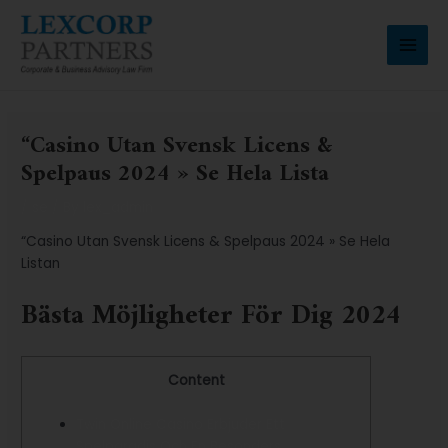
Skip
Post
MAI
to
navigation
MEN
content
“Casino Utan Svensk Licens &
Spelpaus 2024 » Se Hela Lista
/
se
/ By
lex_admin
“Casino Utan Svensk Licens & Spelpaus 2024 » Se Hela
Listan
Bästa Möjligheter För Dig 2024
Content
Twin Online Casino Erbjuder Ett
Spelparadis Och En Besonders