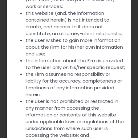
För- Och Nackdelar Mediterranean Sea
work or services;
Casino Utan Svensk Licens
this website (and, the information
Vilka Utländska Casinolicenser Är Bäst?
contained herein) is not intended to
Kan Man Filma På Ett Online Casino Utan
create, and access to it does not
Svensk Licens?
constitute, an attorney-client relationship;
Därför Ska Du Slippa Att Spela På Casino
the user wishes to gain more information
Utan Licens
about the Firm for his/her own information
Vanliga Frågor Och Svar Om Casino Utan
and use;
Svensk Licens 2024
the information about the Firm is provided
Nylanserade Casinon Utan Svensk Licens
to the user only on his/her specific request;
Så Kan Du Ta Del Av Snabba Uttag Utan
the Firm assumes no responsibility or
Svensk Licens
liability for the accuracy, completeness or
Är Det Lagligt Med Betting Utan Svensk
timeliness of any information provided
Licens?
herein;
Jämförelsetabell Av Utländska
the user is not prohibited or restricted in
Casinolicenser
any manner from accessing the
Casinon Utan Svensk Licens – Snabb Info
information or contents of this website
Live Casino
under applicable laws or regulations of the
Vegaz Gambling Establishment – Bitcoin
jurisdictions from where such user is
Gambling Establishment Utan Licens
accessing the website; and