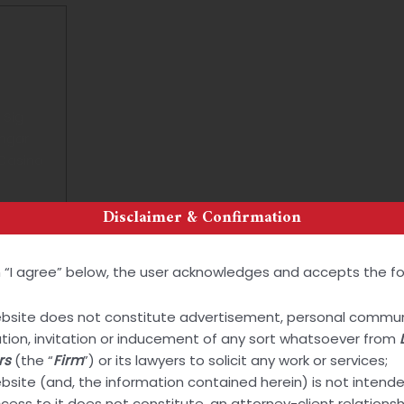
 Sig
ngar
 Casino
aus
Disclaimer & Confirmation
Avsaknad
on “I agree” below, the user acknowledges and accepts the fo
la På
ebsite does not constitute advertisement, personal commun
nserar
tation, invitation or inducement of any sort whatsoever from
e
rs
(the “
Firm
”) or its lawyers to solicit any work or services;
inon
ebsite (and, the information contained herein) is not intend
cess to it does not constitute, an attorney-client relationsh