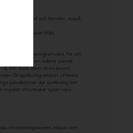
nböcker som Skrill och Neteller, också
licens inte behöver följa.
 licens för spelprogramvara. För att
ara till casinon som saknar svensk
 6, 000 slots, vilket är en enorm
ensen får spelbolag endast offerera
iga jurisdiktioner där spelbolag kan
en mycket ofta brukar tyvärr vara
 höga omsättningskraven, något som