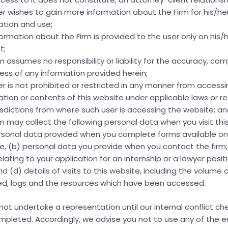
 Metod
er wishes to gain more information about the Firm for his/h
nsk
ation and use;
formation about the Firm is provided to the user only on his/h
t;
ino
rm assumes no responsibility or liability for the accuracy, co
ness of any information provided herein;
era Del
er is not prohibited or restricted in any manner from access
Av
ation or contents of this website under applicable laws or re
risdictions from where such user is accessing the website; a
g Utan
rm may collect the following personal data when you visit thi
rsonal data provided when you complete forms available on 
ch Ta
e, (b) personal data you provide when you contact the firm;
lating to your application for an internship or a lawyer posit
nd (d) details of visits to this website, including the volume o
n
ed, logs and the resources which have been accessed.
nt Utan
not undertake a representation until our internal conflict c
pleted. Accordingly, we advise you not to use any of the e