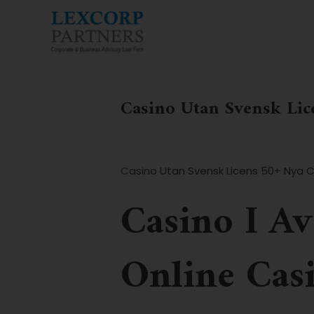
Skip
Post
to
navigation
Home
content
Casino Utan Svensk Lic
/
Швеция
/ By
lex_admin
Casino Utan Svensk Licens 50+ Nya C
Casino I A
Online Cas