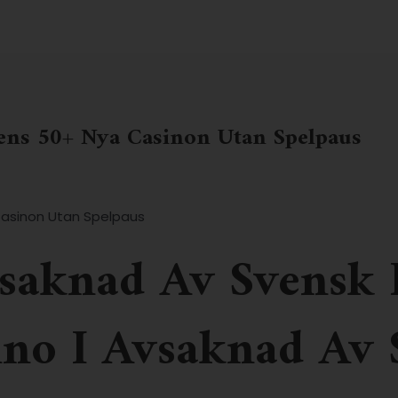
About Us
Service Areas
Publications
Careers
ens 50+ Nya Casinon Utan Spelpaus
asinon Utan Spelpaus ️
vsaknad Av Svensk 
ino I Avsaknad Av 