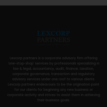
Lexcorp partners is a corporate advisory firm offering
‘one-stop-shop’ services by professionals specializing in
law & legal, accountancy, audit, finance, taxation,
corporate governance, transaction and regulatory
advisory services under one roof to various clients.
Lexcorp partners endeavours to be the origination point
for our clients for beginning any new business or
corporate activity and strives to assist them in achieving
their business goals.